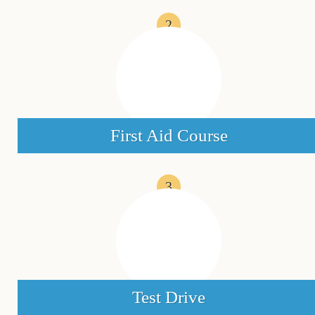
2
First Aid Course
3
Test Drive