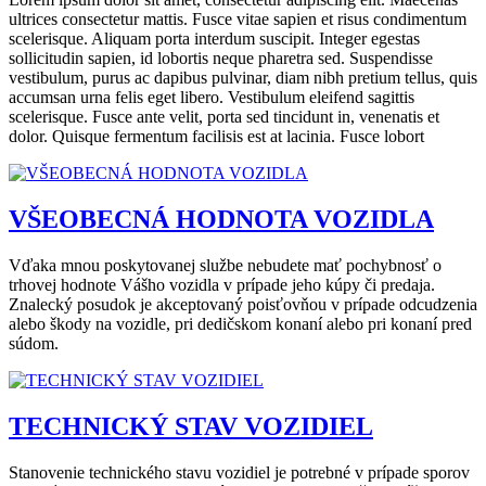
ultrices consectetur mattis. Fusce vitae sapien et risus condimentum
scelerisque. Aliquam porta interdum suscipit. Integer egestas
sollicitudin sapien, id lobortis neque pharetra sed. Suspendisse
vestibulum, purus ac dapibus pulvinar, diam nibh pretium tellus, quis
accumsan urna felis eget libero. Vestibulum eleifend sagittis
scelerisque. Fusce ante velit, porta sed tincidunt in, venenatis et
dolor. Quisque fermentum facilisis est at lacinia. Fusce lobort
VŠEOBECNÁ HODNOTA VOZIDLA
Vďaka mnou poskytovanej službe nebudete mať pochybnosť o
trhovej hodnote Vášho vozidla v prípade jeho kúpy či predaja.
Znalecký posudok je akceptovaný poisťovňou v prípade odcudzenia
alebo škody na vozidle, pri dedičskom konaní alebo pri konaní pred
súdom.
TECHNICKÝ STAV VOZIDIEL
Stanovenie technického stavu vozidiel je potrebné v prípade sporov