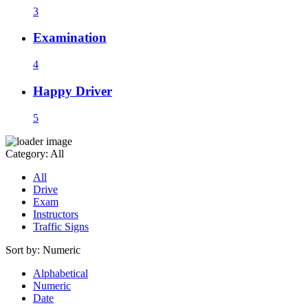
3
Examination
4
Happy Driver
5
Category:
All
All
Drive
Exam
Instructors
Traffic Signs
Sort by:
Numeric
Alphabetical
Numeric
Date